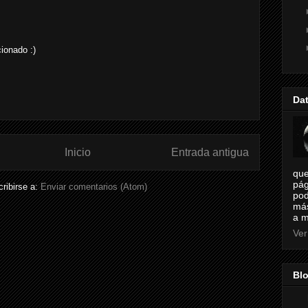
ionado :)
Da
Inicio
Entrada antigua
que
pág
ribirse a:
Enviar comentarios (Atom)
pod
más
a m
Ver
Bl